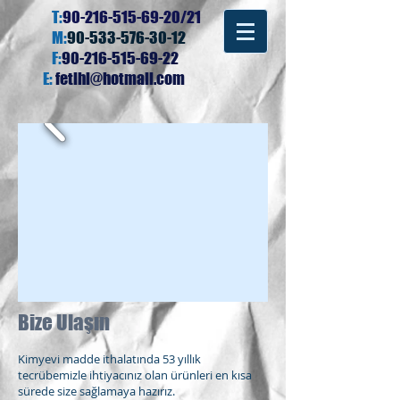
T:
90-216-515-69-20
/21
M
:
90-533-576-30-12
F:
90-216-515-69-22
E:
fetihi@hotmail.com
Bize Ulaşın
Kimyevi madde ithalatında 53 yıllık
tecrübemizle ihtiyacınız olan ürünleri en kısa
sürede size sağlamaya hazırız.